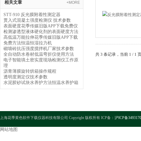
相关文章
+MORE
STT-910 反光膜附着性测定器
贯入式混凝土强度检测仪 技术参数
表面硬度花季传媒旧版APP下载免费仪
检测渗透型液体硬化剂的表面硬度方法
高低温万能拉伸花季传媒旧版APP下载
免费方法恒温恒湿拉力机
砌墙砖抗压强度搅拌机厂家技术参数
全自动防水卷材低温弯折仪使用方法
共 3 条记录，当前 1 
电子智能填土密实度现场检测仪工作原
理
沥青薄膜旋转烘箱操作规程
透明度测定仪技术参数
水泥胶砂试块水养护方法恒温水养护箱
上海花季黄色软件下载仪器科技有限公司 Copyright 版权所有 ICP备：
沪ICP备349317
网站地图