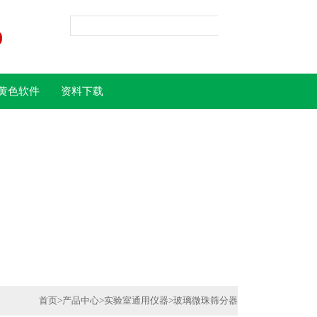
0
黄色软件
资料下载
载
首页
>
产品中心
>
实验室通用仪器
>
玻璃微珠筛分器