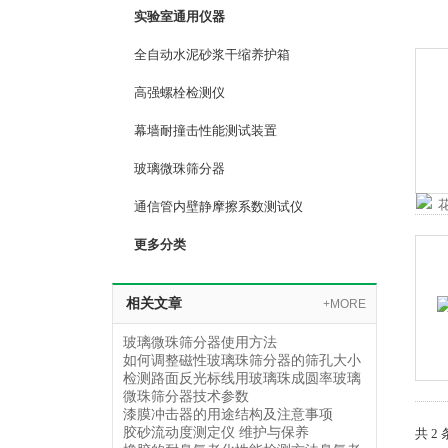
实验室通用仪器
全自动水泥砂浆干缩养护箱
高强螺栓检测仪
幕墙耐撞击性能测试装置
玻璃微珠筛分器
通信管内壁静摩擦系数测试仪
更多分类
相关文章
+MORE
玻璃微珠筛分器使用方法
如何调整磁性玻璃珠筛分器的筛孔大小
检测路面反光标线用玻璃珠成圆率玻璃
微珠筛分器技术参数
漆膜冲击器的用途结构及注意事项
胶砂流动度测定仪 维护与保养
共 2