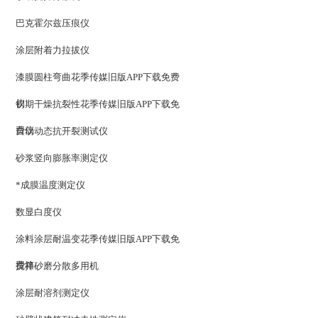
巴克霍尔兹压痕仪
涂层附着力拉拔仪
漆膜圆柱弯曲花季传媒旧版APP下载免费
仪
初期干燥抗裂性花季传媒旧版APP下载免
费仪
自动动态抗开裂测试仪
砂浆竖向膨胀率测定仪
*成膜温度测定仪
数显白度仪
涂料涂层耐温变花季传媒旧版APP下载免
费箱
搅拌砂磨分散多用机
涂层耐溶剂测定仪