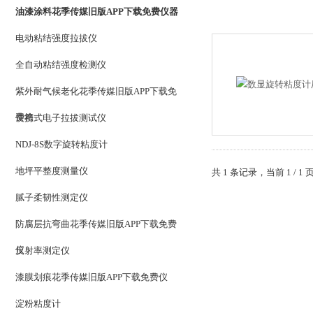
油漆涂料花季传媒旧版APP下载免费仪器
电动粘结强度拉拔仪
全自动粘结强度检测仪
紫外耐气候老化花季传媒旧版APP下载免
费箱
便携式电子拉拔测试仪
NDJ-8S数字旋转粘度计
地坪平整度测量仪
共 1 条记录，当前 1 
腻子柔韧性测定仪
防腐层抗弯曲花季传媒旧版APP下载免费
仪
反射率测定仪
漆膜划痕花季传媒旧版APP下载免费仪
淀粉粘度计