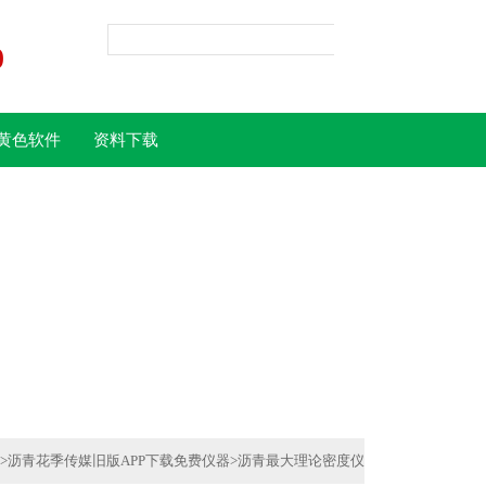
0
黄色软件
资料下载
载
>
沥青花季传媒旧版APP下载免费仪器
>
沥青最大理论密度仪