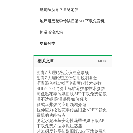
燃烧法沥青含量测定仪
地坪耐磨花季传媒旧版APP下载免费机
恒温溢流水箱
更多分类
相关文章
+MORE
沥青Z大理论密度仪注意事项
沥青Z大理论密度仪使用说明参数
沥青混合料Z大理论密度仪技术参数
SHBY-40B混凝土标准养护箱技术参数
高低温花季传媒旧版APP下载免费箱低
温不达标 降温很慢如何解决
箱式马弗炉的应用领域介绍
拉伸应力松弛花季传媒旧版APP下载免
费机的功能特点
测定水泥压蒸安定性花季传媒旧版APP
下载免费方法水泥压蒸釜
砂浆稠度花季传媒旧版APP下载免费步