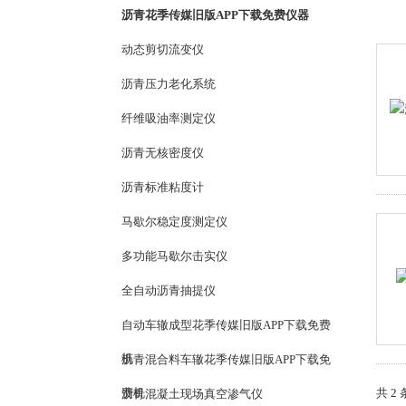
沥青花季传媒旧版APP下载免费仪器
动态剪切流变仪
沥青压力老化系统
纤维吸油率测定仪
沥青无核密度仪
沥青标准粘度计
马歇尔稳定度测定仪
多功能马歇尔击实仪
全自动沥青抽提仪
自动车辙成型花季传媒旧版APP下载免费
机
沥青混合料车辙花季传媒旧版APP下载免
费机
共 2
沥青混凝土现场真空渗气仪