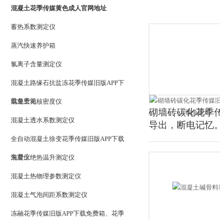
混凝土花季传媒黄色成人官网地址
蓄热系数测定仪
蒸汽快速养护箱
氯离子含量测定仪
混凝土路缘石抗盐冻花季传媒旧版APP下
载免费箱
混凝土无核密度仪
砌墙砖碳化花季传媒
混凝土透水系数测定仪
导出，断电记忆
全自动混凝土徐变花季传媒旧版APP下载
免费仪
混凝土绝热温升测定仪
混凝土热物理参数测定仪
混凝土气泡间距系数测定仪
冻融花季传媒旧版APP下载免费箱、花季