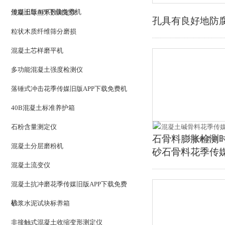
传媒旧版APP下载免费机
混凝土导热系数测定仪
孔具有良好地防腐
粒状木质纤维筛分磨损
混凝土芯样磨平机
多功能混凝土强度检测仪
落锤式冲击花季传媒旧版APP下载免费机
40B混凝土标准养护箱
石粉含量测定仪
石骨料膨胀检测时控
混凝土分层磨粉机
砂石骨料花季传媒旧
混凝土流变仪
混凝土抗冲磨花季传媒旧版APP下载免费
机
砂浆水泥试块标养箱
非接触式混凝土收缩变形测定仪