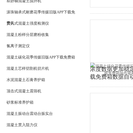
双卧轴混凝土搅拌机
滚珠轴承式耐磨花季传媒旧版APP下载免
费机
贯入式混凝土强度检测仪
混凝土粉样分层磨粉收集
氯离子测定仪
混凝土碳化花季传媒旧版APP下载免费箱
浓度数据更加稳定准确
混凝土芯样切割机切片机
载免费箱数据自动记录
水泥混凝土石膏养护箱
顶击式混凝土震筛机
砂浆标准养护箱
混凝土振动台震动台振实台
混凝土贯入阻力仪