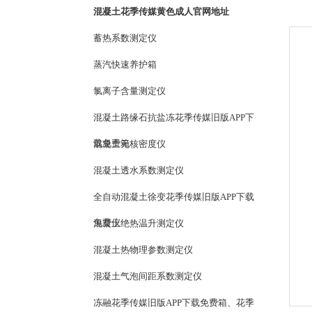
混凝土花季传媒黄色成人官网地址
蓄热系数测定仪
蒸汽快速养护箱
氯离子含量测定仪
混凝土路缘石抗盐冻花季传媒旧版APP下
载免费箱
混凝土无核密度仪
混凝土透水系数测定仪
全自动混凝土徐变花季传媒旧版APP下载
免费仪
混凝土绝热温升测定仪
混凝土热物理参数测定仪
混凝土气泡间距系数测定仪
冻融花季传媒旧版APP下载免费箱、花季