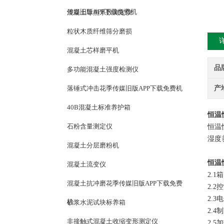
传媒旧版APP下载免费机
混凝土导热系数测定仪
粒状木质纤维筛分磨损
混凝土芯样磨平机
品
多功能混凝土强度检测仪
落锤式冲击花季传媒旧版APP下载免费机
产
40B混凝土标准养护箱
恒温
石粉含量测定仪
恒温恒
湿度养
混凝土分层磨粉机
恒温
混凝土流变仪
2.1
混凝土抗冲磨花季传媒旧版APP下载免费
2.2
2.3
机
砂浆水泥试块标养箱
2.
非接触式混凝土收缩变形测定仪
2.5