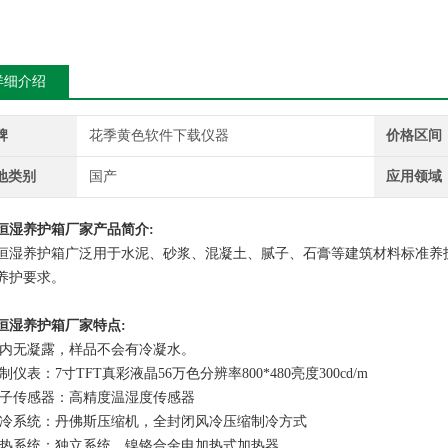
详细介绍
牌
花季黄色软件下载仪器
价格区间
地类别
国产
应用领域
恒湿养护箱厂家
产品简介
:
湿养护箱广泛用于水泥、砂浆、混凝土、腻子、石膏等建筑材料标准养护
护要求。
恒湿养护箱厂家
特点
:
箱内无凝露，样品不会有冷凝水。
控制仪表：7寸TFT真彩液晶56万色分辨率800*480亮度300cd/m
电子传感器：高精度温湿度传感器
4制冷系统：丹佛斯压缩机，全封闭风冷压缩制冷方式
加热系统：独立系统，镍铬合金电加热式加热器