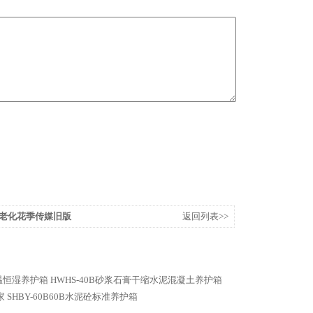
气候老化花季传媒旧版
返回列表>>
恒温恒湿养护箱
HWHS-40B砂浆石膏干缩水泥混凝土养护箱
家
SHBY-60B60B水泥砼标准养护箱