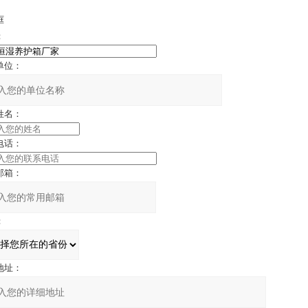
框
：
：
：
：
：
：
：