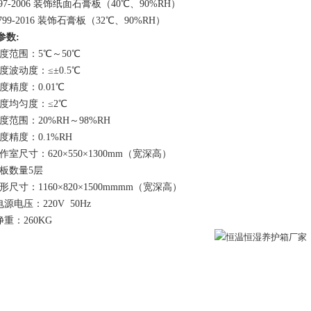
997-2006 装饰纸面石膏板（40℃、90%RH）
 799-2016 装饰石膏板（32℃、90%RH）
参数
:
温度范围：5℃～50℃
度波动度：≤±0.5℃
度精度：0.01℃
温度均匀度：≤2℃
度范围：20%RH～98%RH
度精度：0.1%RH
工作室尺寸：620×550×1300mm（宽深高）
隔板数量5层
外形尺寸：1160×820×1500mmmm（宽深高）
电源电压：220V 50Hz
.11净重：260KG