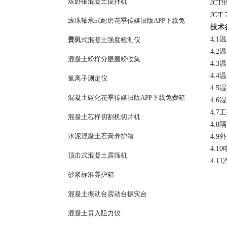
双卧轴混凝土搅拌机
JCT
JC∕T
滚珠轴承式耐磨花季传媒旧版APP下载免
技术
费机
4.1
贯入式混凝土强度检测仪
4.2温
混凝土粉样分层磨粉收集
4.3温
4.4
氯离子测定仪
4.5湿
混凝土碳化花季传媒旧版APP下载免费箱
4.6湿
4.7
混凝土芯样切割机切片机
4.8
水泥混凝土石膏养护箱
4.9
4.10
顶击式混凝土震筛机
4
砂浆标准养护箱
混凝土振动台震动台振实台
混凝土贯入阻力仪