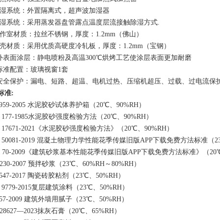
加湿系统：外置隔离式，超声波加湿器
7除湿系统：采用蒸发器盘管露点温度层流接触除湿方式.
工作室材质：拉丝不锈钢，厚度：1.2mm（佛山）
外壳材质：采用优质高硬度冷轧板，厚度：1.2mm（宝钢）
10外表面涂层：静电喷粉及高温300℃烘烤工艺使涂层表面更加耐磨
1标准配置：玻璃视窗1套
2安全保护：漏电、短路、超温、电机过热、压缩机超压、过载、过
标准
:
T 959-2005 水泥胶砂试体养护箱（20℃、90%RH）
T 177-1985水泥胶砂强度检验方法（20℃、90%RH）
T 17671-2021《水泥胶砂强度检验方法》（20℃、90%RH）
T 50081-2019 混凝土物理力学性能花季传媒旧版APP下载免费方法标准（23℃
/T 70-2009《建筑砂浆基本性能花季传媒旧版APP下载免费方法标准》（20℃
T 230-2007 预拌砂浆（23℃、60%RH～80%RH）
 547-2017 陶瓷砖胶粘剂（23℃、50%RH）
T 9779-2015复层建筑涂料（23℃、50%RH）
157-2009 建筑外墙用腻子（23℃、50%RH）
 28627—2023抹灰石膏（20℃、65%RH）