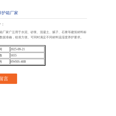
养护箱厂家
：
家广泛用于水泥、砂浆、混凝土、腻子、石膏等建筑材料标
数据准确，校准方便。可同时满足不同材料温湿度养护要求。
间
2025-09-21
数
1655
号
HWHS-40B
留言