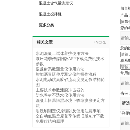
混凝土含气量测定仪
留言
混凝土搅拌机
产品
更多分类
您的单位
相关文章
+MORE
您的姓名
水泥混凝土试体养护使用方法
液压花季传媒旧版APP下载免费机技术
联系电话
参数
逆反射系数测量仪使用方法
常用邮箱
智能沥青延伸度测定仪的操作流程
水泥电动跳桌胶砂流动度测定仪结构简
图
主要技术参数漆膜冲击器的
省份
防水卷材不透水仪使用方法
混凝土恒温恒湿环境下收缩膨胀测定方
法
耐洗刷测定仪原理以及使用注意事项
详细地址
全自动低温柔度花季传媒旧版APP下载
免费仪结构原理