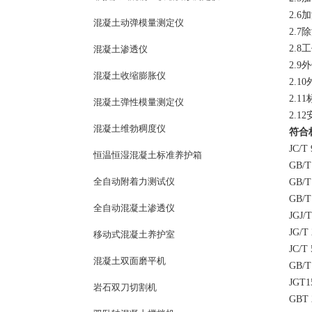
2.6
混凝土动弹模量测定仪
2.
2.8
混凝土渗透仪
2.9
混凝土收缩膨胀仪
2.
2.1
混凝土弹性模量测定仪
2.1
混凝土维勃稠度仪
符合
JC/
恒温恒湿混凝土标准养护箱
GB/
全自动附着力测试仪
GB/
GB/
全自动混凝土渗透仪
JGJ
JG/
移动式混凝土养护室
JC/T
混凝土双面磨平机
GB/
JGT
岩石双刀切割机
GBT