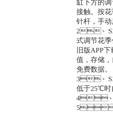
缸下方的调
接触
针杆，
2、S
式调节花季
旧版APP下
值，存储
免费数据。
3、S
低于25℃时
4、
5、