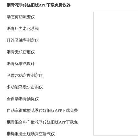
沥青花季传媒旧版APP下载免费仪器
动态剪切流变仪
沥青压力老化系统
纤维吸油率测定仪
沥青无核密度仪
沥青标准粘度计
马歇尔稳定度测定仪
多功能马歇尔击实仪
全自动沥青抽提仪
自动车辙成型花季传媒旧版APP下载免费
机
沥青混合料车辙花季传媒旧版APP下载免
费机
沥青混凝土现场真空渗气仪