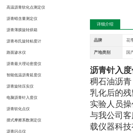
高温沥青软化点测定仪
沥青蜡含量测定仪
详细介绍
沥青薄膜旋转烘箱
品牌
花
沥青布氏旋转粘度计
路面渗水仪
产地类别
国
沥青最大理论密度仪
沥青针入度
智能低温沥青延度仪
稠石油沥青
沥青旋转压实仪
乳化后的残留
电脑沥青针入度仪
实验人员操作
沥青软化点仪
与我公司客
摆式摩擦系数测定仪
载仪器科技有
沥青闪点仪