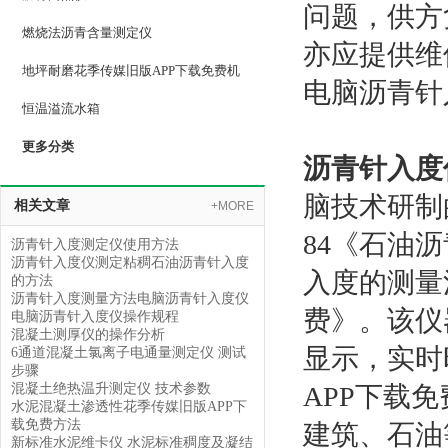
问题
燃烧法沥青含量测定仪
亦应提供维修
地坪耐磨花季传媒旧版APP下载免费机
电脑沥青针
恒温溢流水箱
更多分类
沥青针入度
脑技术研制的
相关文章
+MORE
84《石油沥青
沥青针入度测定仪使用方法
沥青针入度仪测定粘稠石油沥青针入度
入度的测量
的方法
沥青针入度测量方法电脑沥青针入度仪
费》。该仪
电脑沥青针入度仪操作规程
混凝土测厚仪的操作分析
显示，
6通道混凝土氯离子电通量测定仪 测试
步骤
混凝土绝热温升测定仪 技术参数
APP下载免费过
水泥混凝土渗透性花季传媒旧版APP下
载免费方法
建筑、石
新标准水泥维卡仪 水泥标准稠度及凝结