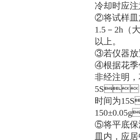
冷却时应注
②将试样皿放
1.5－2h（
以上。
③若仪器放置位
④根据花季传
非经注明
5S
时间为15S
150±0.05
⑤将平底保温
皿内，应