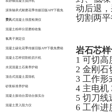
双卧轴混凝土搅拌机
动后退
滚珠轴承式耐磨花季传媒旧版APP下载免
切割两平行
费机
贯入式混凝土强度检测仪
混凝土粉样分层磨粉收集
氯离子测定仪
岩石芯样
混凝土碳化花季传媒旧版APP下载免费箱
1 可切高度
混凝土芯样切割机切片机
2 金刚石切
水泥混凝土石膏养护箱
3 工作形
顶击式混凝土震筛机
4 主电机 
砂浆标准养护箱
5 切刀线速
混凝土振动台震动台振实台
6 工作
混凝土贯入阻力仪