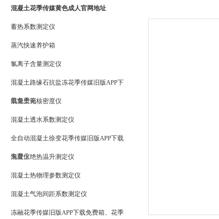
混凝土花季传媒黄色成人官网地址
蓄热系数测定仪
蒸汽快速养护箱
氯离子含量测定仪
混凝土路缘石抗盐冻花季传媒旧版APP下
载免费箱
混凝土无核密度仪
混凝土透水系数测定仪
全自动混凝土徐变花季传媒旧版APP下载
免费仪
混凝土绝热温升测定仪
混凝土热物理参数测定仪
混凝土气泡间距系数测定仪
冻融花季传媒旧版APP下载免费箱、花季