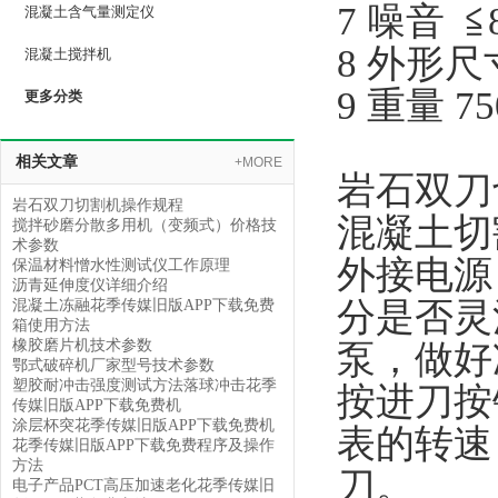
7 噪音 ≦
混凝土含气量测定仪
8 外形尺寸
混凝土搅拌机
9 重量 75
更多分类
相关文章
+MORE
岩石双刀
岩石双刀切割机操作规程
混凝土切
搅拌砂磨分散多用机（变频式）价格技
术参数
外接电源
保温材料憎水性测试仪工作原理
沥青延伸度仪详细介绍
分是否灵活
混凝土冻融花季传媒旧版APP下载免费
箱使用方法
橡胶磨片机技术参数
泵，做
鄂式破碎机厂家型号技术参数
塑胶耐冲击强度测试方法落球冲击花季
按进刀按
传媒旧版APP下载免费机
涂层杯突花季传媒旧版APP下载免费机
表的转速
花季传媒旧版APP下载免费程序及操作
方法
刀。
电子产品PCT高压加速老化花季传媒旧