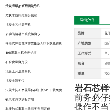
传媒旧版APP下载免费机
混凝土导热系数测定仪
粒状木质纤维筛分磨损
详细介绍
混凝土芯样磨平机
品牌
花
多功能混凝土强度检测仪
落锤式冲击花季传媒旧版APP下载免费机
产地类别
国
40B混凝土标准养护箱
工作形式
单
石粉含量测定仪
噪音
≦8
混凝土分层磨粉机
重量
750
混凝土流变仪
岩石芯样
混凝土抗冲磨花季传媒旧版APP下载免费
前务必仔
机
砂浆水泥试块标养箱
操作不当
非接触式混凝土收缩变形测定仪